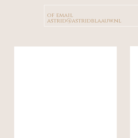
of email
astrid@astridblaauw.nl
Werkwijze