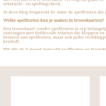
tekstuele- en spellingcheck.
In deze blog bespreekt Jo-Anne de spelfouten die
Welke spelfouten kun je maken in trouwkaarten?
Een trouwkaart zonder spelfouten is erg belangrijk
ontvangen met liefdevolle teksten die kloppen en
besteed aan spelfouten, maar ook jullie weddingpl
bruiloft.
Dit zijn de 3 meest gemaakt spelfouten op trouwk
1
Is het jawoord of ja-woord?
Dit woord schrijf je aan elkaar zonder een streepje
2
Hoofdlettergebruik van de locaties
Trouwen jullie op een kasteel of landgoed, dan sc
Het wordt dus: Kasteel De Hooge Vuursche en La
3
De persoonsvorm in de teksten
Dit is eigenlijk een stijlfout en geen spelfout, 